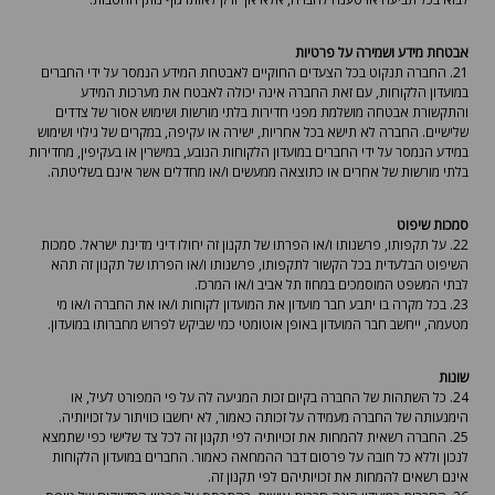
אבטחת מידע ושמירה על פרטיות
21. החברה תנקוט בכל הצעדים החוקיים לאבטחת המידע הנמסר על ידי החברים
במועדון הלקוחות, עם זאת החברה אינה יכולה לאבטח את מערכות המידע
והתקשורת אבטחה מושלמת מפני חדירות בלתי מורשות ושימוש אסור של צדדים
שלישיים. החברה לא תישא בכל אחריות, ישירה או עקיפה, במקרים של גילוי ושימוש
במידע הנמסר על ידי החברים במועדון הלקוחות הנובע, במישרין או בעקיפין, מחדירות
בלתי מורשות של אחרים או כתוצאה ממעשים ו/או מחדלים אשר אינם בשליטתה.
סמכות שיפוט
22. על תקפותו, פרשנותו ו/או הפרתו של תקנון זה יחולו דיני מדינת ישראל. סמכות
השיפוט הבלעדית בכל הקשור לתקפותו, פרשנותו ו/או הפרתו של תקנון זה תהא
לבתי המשפט המוסמכים במחוז תל אביב ו/או המרכז.
23. בכל מקרה בו יתבע חבר מועדון את המועדון לקוחות ו/או את החברה ו/או מי
מטעמה, ייחשב חבר המועדון באופן אוטומטי כמי שביקש לפרוש מחברותו במועדון.
שונות
24. כל השתהות של החברה בקיום זכות המגיעה לה על פי המפורט לעיל, או
הימנעותה של החברה מעמידה על זכותה כאמור, לא יחשבו כוויתור על זכויותיה.
25. החברה רשאית להמחות את זכויותיה לפי תקנון זה לכל צד שלישי כפי שתמצא
לנכון וללא כל חובה על פרסום דבר ההמחאה כאמור. החברים במועדון הלקוחות
אינם רשאים להמחות את זכויותיהם לפי תקנון זה.