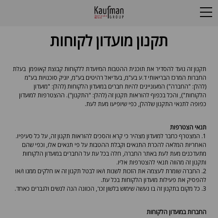
תקנון מועדון לקוחות
תקנון זה נועד להסדיר את תוכנית ההטבות המיועדת ללקוחות קבוצת קאופמן בעלת
החברות המרכז הבריאותי ד.ע בע"מ, בעדיאל רהיטים בע"מ, יוניק סוכנויות בע"מ
(להלן: "החברה") המעוניינים להיות חברים במועדון הלקוחות (להלן: "מועדון
הלקוחות"), והכל בכפוף להוראות תקנון זה (להלן: "התקנון"). ההצטרפות למועדון
כפופה לתנאי התקנון שלהלן, כפי שיופיעו מעת לעת.
תנאי הצטרפות
1. המצטרף כחבר למועדון מצהיר כי קרא והסכים להוראות תקנון זה, על כל סעיפיו.
האחריות המלאה להכרת התנאים וקבלת ההטבות על פי תנאים אלו, וכפי שהם
מתעדכנים מעת לעת באתר החברה, חלה בכל עת על החברים במועדון הלקוחות
ותקנון זה מהווה תנאי להצטרפות אליו.
2. החברה שומרת לעצמה את הזכות לשנות ו/או לבטל תקנון זה או חלקים ממנו ו/או
להפסיק את פעילות מועדון הלקוחות בכל עת.
3. כל מקום בתקנון זה בו נעשה שימוש בלשון זכר, הכוונה הנה לנשים ולגברים כאחד.
החברות במועדון הלקוחות