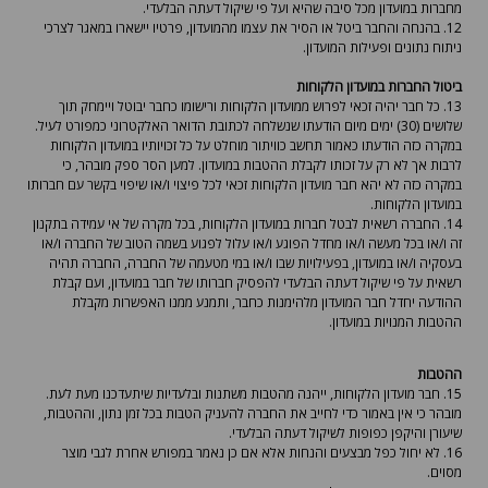
מחברות במועדון מכל סיבה שהיא ועל פי שיקול דעתה הבלעדי.
12. בהנחה והחבר ביטל או הסיר את עצמו מהמועדון, פרטיו יישארו במאגר לצרכי
ניתוח נתונים ופעילות המועדון.
ביטול החברות במועדון הלקוחות
13. כל חבר יהיה זכאי לפרוש ממועדון הלקוחות ורישומו כחבר יבוטל ויימחק תוך
שלושים (30) ימים מיום הודעתו שנשלחה לכתובת הדואר האלקטרוני כמפורט לעיל.
במקרה כזה הודעתו כאמור תחשב כוויתור מוחלט על כל זכויותיו במועדון הלקוחות
לרבות אך לא רק על זכותו לקבלת ההטבות במועדון. למען הסר ספק מובהר, כי
במקרה כזה לא יהא חבר מועדון הלקוחות זכאי לכל פיצוי ו/או שיפוי בקשר עם חברותו
במועדון הלקוחות.
14. החברה רשאית לבטל חברות במועדון הלקוחות, בכל מקרה של אי עמידה בתקנון
זה ו/או בכל מעשה ו/או מחדל הפוגע ו/או עלול לפגוע בשמה הטוב של החברה ו/או
בעסקיה ו/או במועדון, בפעילויות שבו ו/או במי מטעמה של החברה, החברה תהיה
רשאית על פי שיקול דעתה הבלעדי להפסיק חברותו של חבר במועדון, ועם קבלת
ההודעה יחדל חבר המועדון מלהימנות כחבר, ותמנע ממנו האפשרות מקבלת
ההטבות המנויות במועדון.
ההטבות
15. חבר מועדון הלקוחות, ייהנה מהטבות משתנות ובלעדיות שיתעדכנו מעת לעת.
מובהר כי אין באמור כדי לחייב את החברה להעניק הטבות בכל זמן נתון, וההטבות,
שיעורן והיקפן כפופות לשיקול דעתה הבלעדי.
16. לא יחול כפל מבצעים והנחות אלא אם כן נאמר במפורש אחרת לגבי מוצר
מסוים.