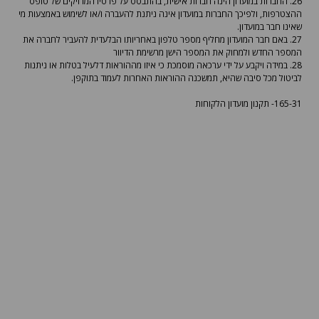
26. החברות במועדון הינה חברות אישית, בהתבסס על פרטיו המדויקים של טופס
ההצטרפות, ולפיכך החברות במועדון אינה ניתנת להעברה ו/או לשימוש באמצעות מי
שאינו חבר במועדון.
27. באם חבר המועדון מחליף מספר טלפון באחריותו הבלעדית להעביר לחברה את
המספר החדש ולמחוק את המספר הישן מרשימת הדיוור
28. במידה ויקבע על ידי ערכאה מוסמכת כי איזו מההוראות דלעיל בטלות או ניתנות
לביטול מכל סיבה שהיא, תמשכנה ההוראות האחרות לעמוד בתוקפן.
165-31- תקנון מועדון הלקוחות