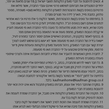
4. זכאים להימנות על חברי מועדון הלקוחות תושבי ישראל בן 18 שנים מלאות או יותר,
יחידים המנצלים את חברותם לשימוש פרטי ואינם עובדי החברה, אשר מילאו את
פרטיהם בטופס בקשת ההצטרפות למועדון הלקוחות במלואו (שם+ משפחה, מספר
טלפון, כתובת מייל, תאריך לידה עיר מגורים ומגדר)
5. בחתימתו על טופס בקשת ההצטרפות, מאשר הלקוח כי אלו פרטיו וכי הוא אחראי
לנתונים אותם רשם בטופס הנ"ל. הלקוח מתחייב לעדכן פרטיו ככל והם שונו מכל
סיבה שהיא, והוא יהיה מנוע מלהעלות כל טענה כלפי החברה ו/או מי מטעמה לעניין
אי קבלת הטבות המועדון, מחמת טעות או אי התאמה בפרטים אותם מסר.
6. בכפוף לאמור בתקנון זה, הנתונים האישיים אותם ימסור החבר כמפורט לעיל,
יישארו בידיה של החברה ו/או מי מטעמה אשר לא יעשו בהם שימוש למעט לצורך
יצירת קשר עם חברי המועדון, ניהול ותפעול מועדון הלקוחות ופעולות שיווק ודיוור
פרסומי, ומתן שירותים שיבוצעו על ידי החברה ו/או מי מטעמה.
7. לחברה תיתן האפשרות להעביר את המידע לחברות העובדות איתה ולצרכי שיתופי
פעולה במסגרת פעילות המועדון.
8. כל חבר רשאי לדרוש מהחברה, בכתב, כי המידע המתייחס אליו יימחק ממאגר
המידע של החברה לפרק זמן מוגבל או קבוע. בנוסף, רשאי החבר לדרוש מהחברה,
בכתב, להסיר עצמו מרשימות הדיוור של המועדון. פניות כאמור יש לבצע באופן הבא:
בלחיצה על לחצן "הסר" או בשיגור בקשה בדואר אלקטרוני לכתובת הבאה:
kaufmanhome@kaufman-group.co.il
בלבד.
9. במקרה שהחבר הסיר את עצמו, חברותו במועדון תתבטל והוא אינו יהיה זכאי יותר
להטבות במסגרת חברי המועדון.
10. תוקפה של החברות במועדון הלקוחות אינו מוגבל, אך החברה שומרת לעצמה את
הזכות להפסיק חברות לקוח בכל עת.
11. החברה שומרת לעצמה את הזכות לסרב לאשר את רישומו של לקוח כחבר
במועדון הלקוחות מכל סיבה שהיא ועל פי שיקול דעתה הבלעדי ו/או לגרוע אותו